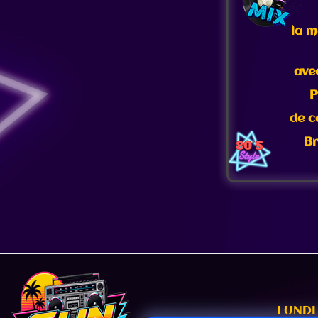
la m
ave
P
de c
Br
LUNDI