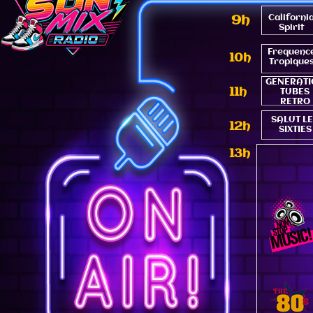
9h
Californi
Spirit
Frequenc
10h
Tropique
GENERATI
11h
TUBES
RETRO
SALUT L
12h
SIXTIES
13h